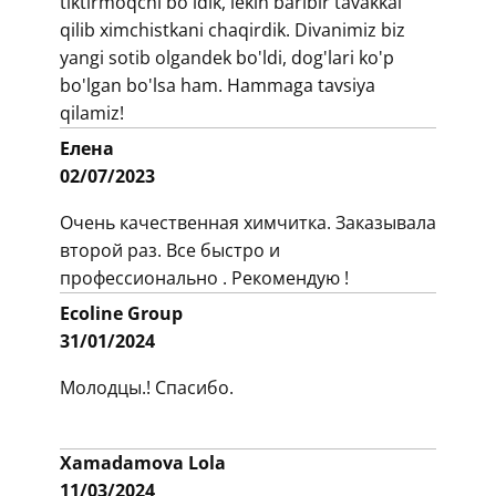
tiktirmoqchi bo'ldik, lekin baribir tavakkal
qilib ximchistkani chaqirdik. Divanimiz biz
yangi sotib olgandek bo'ldi, dog'lari ko'p
bo'lgan bo'lsa ham. Hammaga tavsiya
qilamiz!
​​Елена
02/07/2023
​​Очень качественная химчитка. Заказывала
второй раз. Все быстро и
профессионально . Рекомендую !
​Ecoline Group
31/01/2024 ​
​​Молодцы.! Спасибо.
​​Xamadamova Lola
11/03/2024