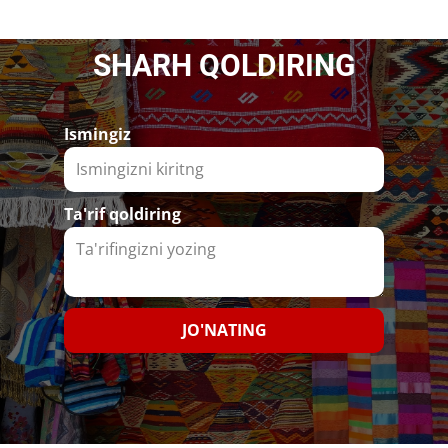
SHARH QOLDIRING
Ismingiz
Ta'rif qoldiring
JO'NATING​