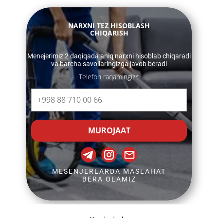
​​NARXNI TEZ HISOBLASH
CHIQARISH
​​Menejerimiz 2 daqiqada aniq narxni hisoblab chiqaradi
va barcha savollaringizga javob beradi
Telefon raqamingiz*
MUROJAAT
MESENJERLARDA MASLAHAT
BERA OLAMIZ