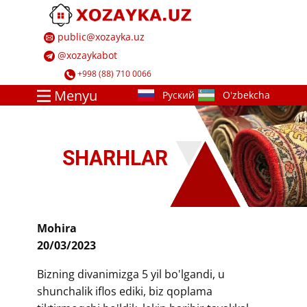
​ ​public@xozayka.uz
​ ​@xozayk​abot
​ ​+998 (88) 710 0066
Menyu
SHARHLAR​
​Mohira
20/03/2023
​Bizning divanimizga 5 yil bo'lgandi, u
shunchalik iflos ediki, biz qoplama