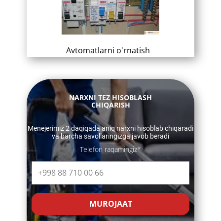
​ Avtomatlarni o'rnatish
​​NARXNI TEZ HISOBLASH
CHIQARISH
​​Menejerimiz 2 daqiqada aniq narxni hisoblab chiqaradi
va barcha savollaringizga javob beradi
Telefon raqamingiz*
MUROJAAT