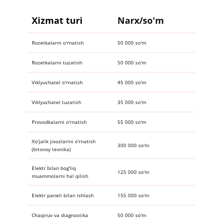
Xizmat turi​
Narx/so'm
Rozetkalarni o'rnatish
50 000 so'm
Rozetkalarni tuzatish
50 000 so'm
Viklyuchatel o'rnatish
45 000 so'm
Viklyuchatel tuzatish
35 000 so'm
Provodkalarni o'rnatish
55 000 so'm
Xo'jalik jixozlarini o'rnatish
​300 000 so'm
(bitovoy texnika)​
Elektr bilan bog'liq
125 000 so'm
muammolarni hal qilish
Elektr paneli bilan ishlash
​155 000 so'm
Chaqiruv va diagnostika​
​50 000 so'm