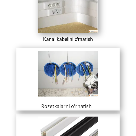
​ Kanal kabelini o'rnatish
​ Rozetkalarni o'rnatish