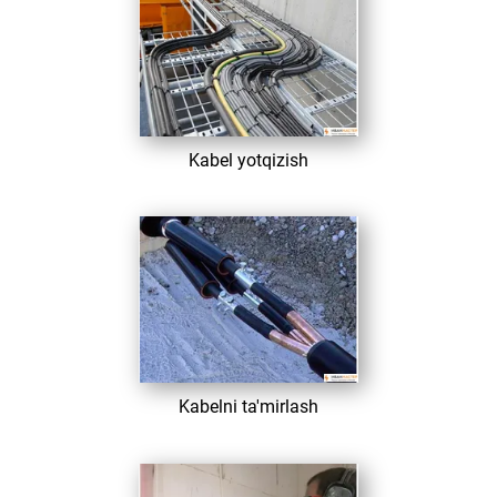
​ Kabel yotqizish
​ Kabelni ta'mirlash