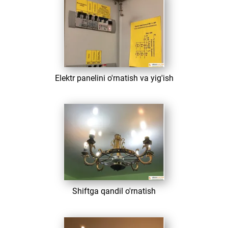
​ Elektr panelini o'rnatish va yig'ish
​ Shiftga qandil o'rnatish