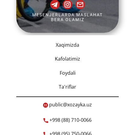
MESENJERLARDA MASLAHAT
BERA OLAMIZ
Xaqimizda
K
afolatimiz
Foydali
Ta'riflar
​public@xozayka.uz
+998 (88) 710-0066
+998 (95) 750-0066