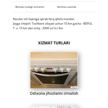
Boshqa turdagi xizmatlar​
kelishuv asosida
​​Narxlar ish hajmiga qarab farq qilishi mumkin
Joyga chiqish: Toshkent viloyati uchun 10 km gacha - BEPUL
T. v. 10 km dan ortiq - 2000 so'm./ km
XIZMAT TURLARI
​ Oshxona jihozlarini o'rnatish