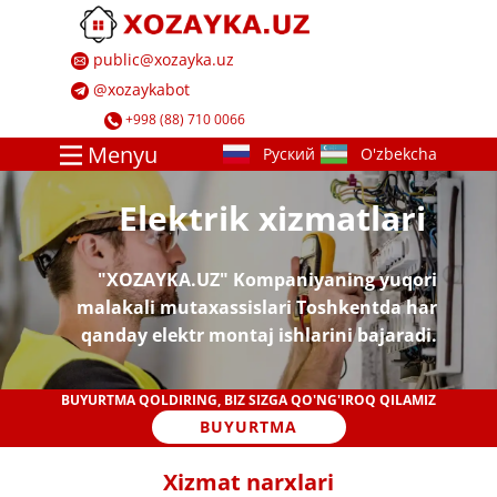
​ ​public@xozayka.uz
​ ​@xozayk​abot
​ ​+998 (88) 710 0066
Menyu
​​​Elektrik xizmatlari
​"XOZAYKA.UZ" ​​Kompaniyaning yuqori
malakali mutaxassislari Toshkentda har
qanday elektr montaj ishlarini bajaradi.
​BUYURTMA QOLDIRING, BIZ SIZGA QO'NG'IROQ QILAMIZ
BUYURTMA
​​Xizmat narxlari