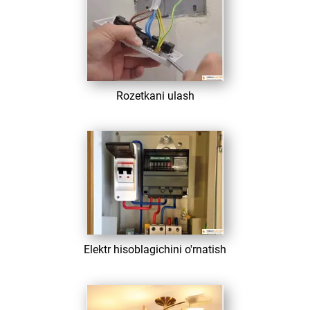
​ Rozetkani ulash
​ Elektr hisoblagichini o'rnatish