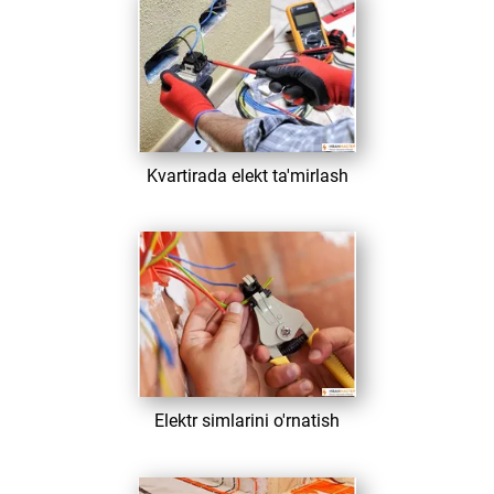
​ Kvartirada elekt ta'mirlash
​ Elektr simlarini o'rnatish