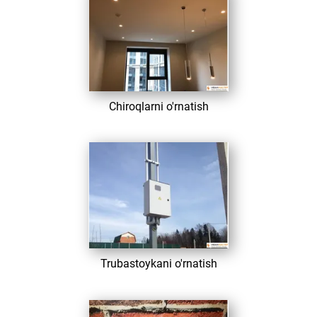
​ Chiroqlarni o'rnatish
​ Trubastoykani o'rnatish