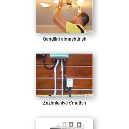
​ Qandilni almashtirish
​ Zazimleniye o'rnatish