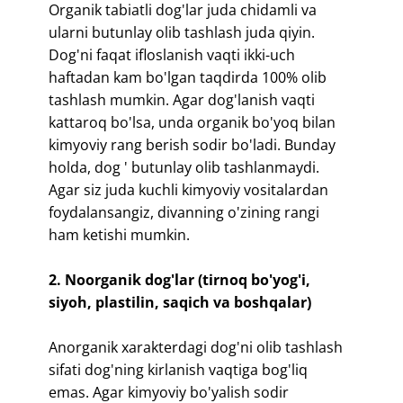
​Organik tabiatli dog'lar juda chidamli va
ularni butunlay olib tashlash juda qiyin.
Dog'ni faqat ifloslanish vaqti ikki-uch
haftadan kam bo'lgan taqdirda 100% olib
tashlash mumkin. Agar dog'lanish vaqti
kattaroq bo'lsa, unda organik bo'yoq bilan
kimyoviy rang berish sodir bo'ladi. Bunday
holda, dog ' butunlay olib tashlanmaydi.
Agar siz juda kuchli kimyoviy vositalardan
foydalansangiz, divanning o'zining rangi
ham ketishi mumkin.
​2. Noorganik dog'lar (tirnoq bo'yog'i,
siyoh, plastilin, saqich va boshqalar)
​Anorganik xarakterdagi dog'ni olib tashlash
sifati dog'ning kirlanish vaqtiga bog'liq
emas. Agar kimyoviy bo'yalish sodir