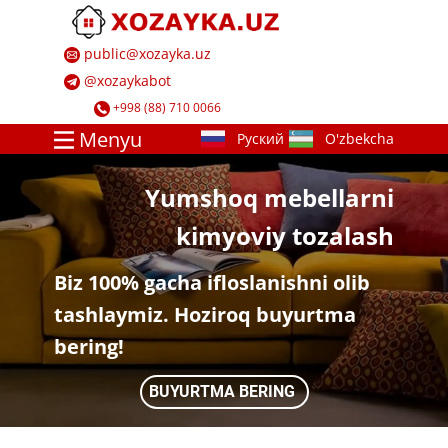
​ ​public@xozayka.uz
​ ​@xozayk​abot
​ ​+998 (88) 710 0066
Menyu
Yumshoq mebellarni
kimyoviy tozalash​
​​​​Biz 100% gacha ifloslanishni olib
tashlaymiz. Hoziroq buyurtma
bering!
BUYURTMA BERING