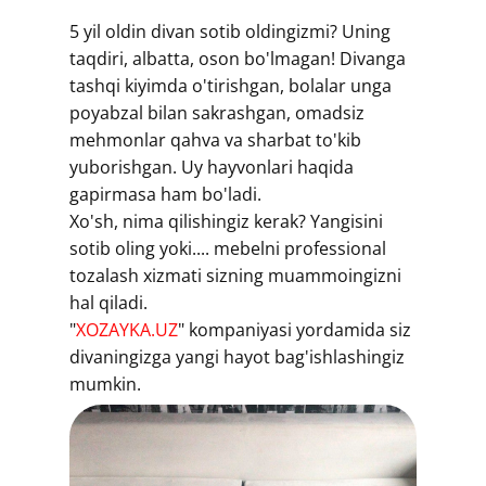
​5 yil oldin divan sotib oldingizmi? Uning
taqdiri, albatta, oson bo'lmagan! Divanga
tashqi kiyimda o'tirishgan, bolalar unga
poyabzal bilan sakrashgan, omadsiz
mehmonlar qahva va sharbat to'kib
yuborishgan. Uy hayvonlari haqida
gapirmasa ham bo'ladi.
Xo'sh, nima qilishingiz kerak? Yangisini
sotib oling yoki.... mebelni professional
tozalash xizmati sizning muammoingizni
hal qiladi.
"
XOZAYKA.UZ
" kompaniyasi yordamida siz
divaningizga yangi hayot bag'ishlashingiz
mumkin.