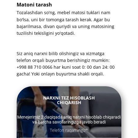
Matoni tarash
Tozalashdan so'ng, mebel matosi tuklari nam
bo'lsa, uni bir tomonga tarash kerak. Agar bu
bajarilmasa, divan quriydi va uning matosining
tuzilishi tekisligini yo'qotadi.
Siz aniq narxni bilib olishingiz va xizmatga
telefon orqali buyurtma berishingiz mumkin:
+998 88 710 0066 har kuni soat 0: 00 dan 24: 00
gacha! Yoki onlayn buyurtma shakli orqali.
​​NARXNI TEZ HISOBLASH
CHIQARISH
​​Menejerimiz 2 daqiqada aniq narxni hisoblab chiqaradi
va barcha savollaringizga javob beradi
Telefon raqamingiz*