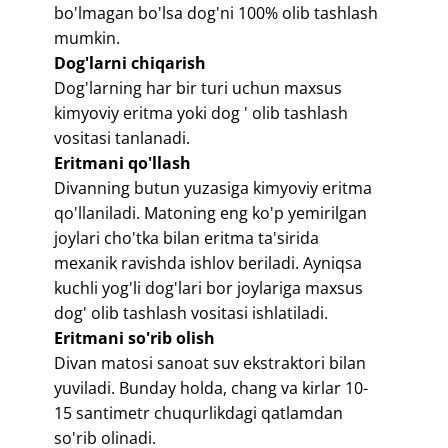
bo'lmagan bo'lsa dog'ni 100% olib tashlash
mumkin.
​Dog'larni chiqarish
​Dog'larning har bir turi uchun maxsus
kimyoviy eritma yoki dog ' olib tashlash
vositasi tanlanadi.
Eritmani qo'llash
​Divanning butun yuzasiga kimyoviy eritma
qo'llaniladi. Matoning eng ko'p yemirilgan
joylari cho'tka bilan eritma ta'sirida
mexanik ravishda ishlov beriladi. Ayniqsa
kuchli yog'li dog'lari bor joylariga maxsus
dog' olib tashlash vositasi ishlatiladi.
Eritmani so'rib olish
​Divan matosi sanoat suv ekstraktori bilan
yuviladi. Bunday holda, chang va kirlar 10-
15 santimetr chuqurlikdagi qatlamdan
so'rib olinadi.