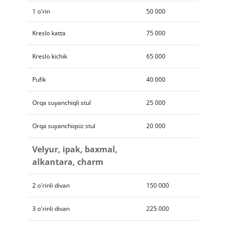
​​1 o'rin
​50 000
​​Kreslo katta
75 000
​​Kreslo kichik
65 000​
​Pufik
​40 000
​​Orqa suyanchiqli stul
​25 000
​​​Orqa suyanchiqsiz stul
20 000​
​​​Velyur, ipak, baxmal,
alkantara, charm
​​2 o'rinli divan
150 000
​​3 o'rinli divan
​225 000