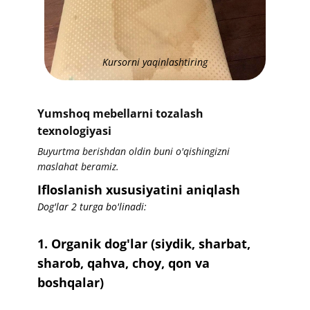
​Kursorni yaqinlashtiring
​​Yumshoq mebellarni tozalash
texnologiyasi
​​Buyurtma berishdan oldin buni o'qishingizni
maslahat beramiz.
​​Ifloslanish xususiyatini aniqlash
Dog'lar 2 turga bo'linadi:
1. Organik dog'lar (siydik, sharbat,
sharob, qahva, choy, qon va
boshqalar)