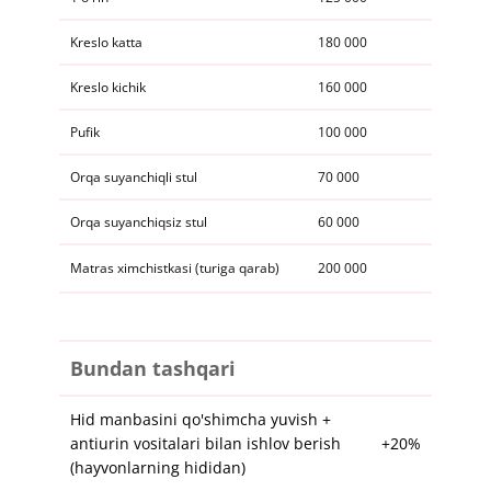
​​Kreslo katta
180 000
​​Kreslo kichik
​160 000
Pufik
​100 000
​​​Orqa suyanchiqli stul
70 000
​​​Orqa suyanchiqsiz stul
60 000
Matras ximchistkasi (turiga qarab)
200 000​
​​Bundan tashqari
​​Hid manbasini qo'shimcha yuvish +
antiurin vositalari bilan ishlov berish
+20%
(hayvonlarning hididan)