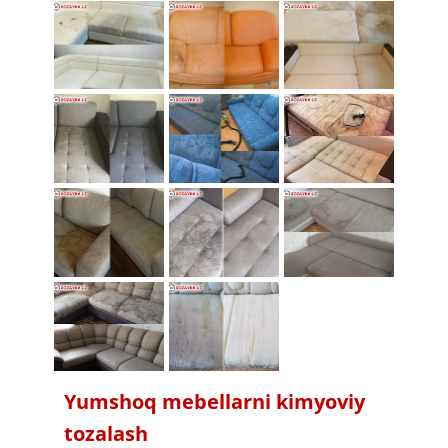
​​​Yumshoq mebellarni kimyoviy
tozalash