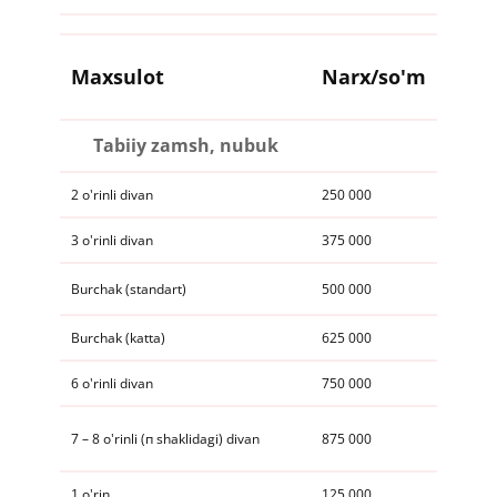
​Maxsulot
​Narx/so'm
Tabiiy zamsh, nubuk
​​2 o'rinli divan
250 000
​​3 o'rinli divan
375 000
​​Burchak (standart)
500 000
​​Burchak (katta)
625 000
​​6 o'rinli divan
750 000
​​​7 – 8 o'rinli (п shaklidagi) divan
875 000
​1 o'rin
125 000