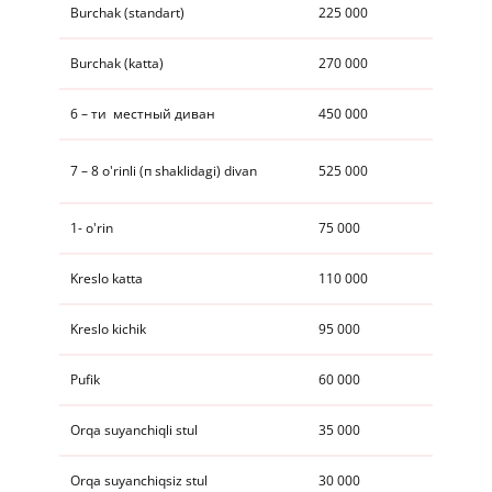
​​Burchak (standart)
225 000
​​Burchak (katta)
​270 000
​​6 – ти местный диван
450 000
​​​7 – 8 o'rinli (п shaklidagi) divan
525 000
1- o'rin
75 000​
​​​Kreslo katta
110 000
​​​Kreslo kichik
95 000​
Pufik
60 000
​​​Orqa suyanchiqli stul
35 000
​​​Orqa suyanchiqsiz stul
​30 000