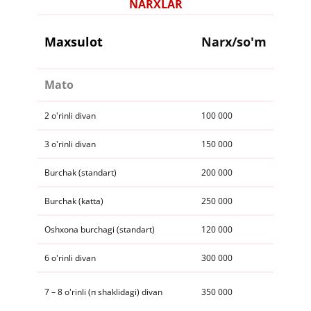
NARXLAR
​​Xizmat narxlari
Maxsulot
Narx/so'm
Mato
​​2 o'rinli divan
​100 000
​​3 o'rinli divan
150 000
​​Burchak (standart)
​200 000
​​Burchak (katta)
​250 000
​​Oshxona burchagi (standart)
120 000
​​6 o'rinli divan
300 000
​​7 – 8 o'rinli (п shaklidagi) divan
​350 000