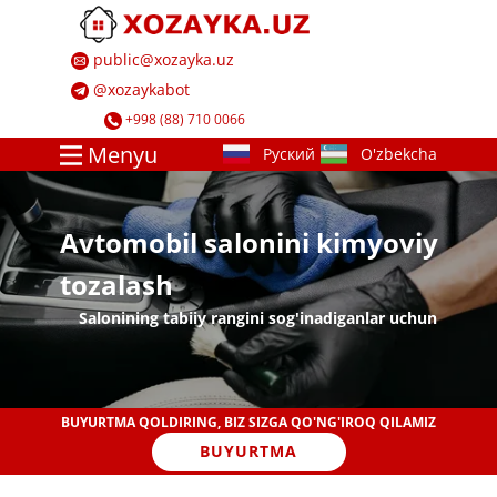
​ ​public@xozayka.uz
​ ​@xozayk​abot
​ ​+998 (88) 710 0066
Menyu
​​Avtomobil salonini kimyoviy
tozalash
​​Salonining tabiiy rangini sog'inadiganlar uchun
​BUYURTMA QOLDIRING, BIZ SIZGA QO'NG'IROQ QILAMIZ
BUYURTMA