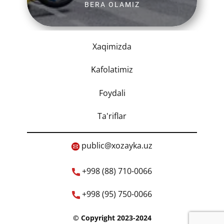
BERA OLAMIZ
Xaqimizda
K
afolatimiz
Foydali
Ta'riflar
​public@xozayka.uz
+998 (88) 710-0066
+998 (95) 750-0066
​© Copyright 2023-2024