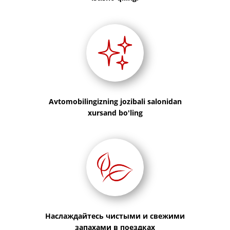
​Avtomobilingizning jozibali salonidan
xursand bo'ling
​Наслаждайтесь чистыми и свежими
запахами в поездках