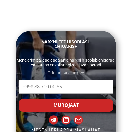
​​NARXNI TEZ HISOBLASH
CHIQARISH
​​Menejerimiz 2 daqiqada aniq narxni hisoblab chiqaradi
va barcha savollaringizga javob beradi
Telefon raqamingiz*
MUROJAAT
MESENJERLARDA MASLAHAT