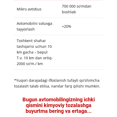
​700 000 so'mdan
Mikro avtobus
boshlab
​Avtomobilni sotuvga
+20%
tayyorlash
​Toshkent shahar
tashqarisi uchun 10
km gacha – bepul
T.v. 10 km dan ortiq-
2000 so'm./ km
​​*Yuqori darajadagi ifloslanish tufayli qo'shimcha
tozalash talab etilsa, narxlar farq qilishi mumkin.
​​Bugun avtomobilingizning ichki
qismini kimyoviy tozalashga
buyurtma bering va ertaga...