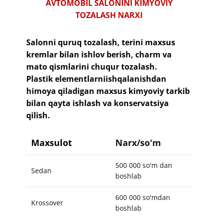
​​​AVTOMOBIL SALONINI KIMYOVIY
TOZALASH NARXI
​Salonni quruq tozalash, terini maxsus
kremlar bilan ishlov berish, charm va
mato qismlarini chuqur tozalash.
Plastik elementlarniishqalanishdan
himoya qiladigan maxsus kimyoviy tarkib
bilan qayta ishlash va konservatsiya
qilish.
Maxsulot
Narx/so'm
500 000 so'm dan
Sedan
boshlab
600 000 so'mdan
Krossover
boshlab