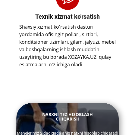
​​Texnik xizmat ko'rsatish
​​Shaxsiy xizmat ko'rsatish dasturi
yordamida ofisingiz pollari, sirtlari,
konditsioner tizimlari, gilam, jalyuzi, mebel
va boshqalarning ishlash muddatini
uzaytiring bu borada XOZAYKA.UZ, qulay
eslatmalarni o'z ichiga oladi.
​​NARXNI TEZ HISOBLASH
CHIQARISH
​​Menejerimiz 2 daqiqada aniq narxni hisoblab chiqaradi