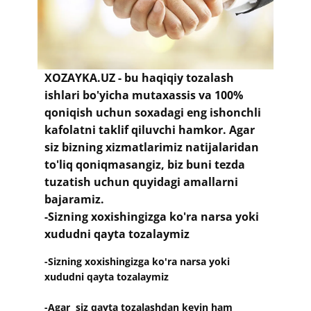
​XOZAYKA.UZ - bu haqiqiy tozalash
ishlari bo'yicha mutaxassis va 100%
qoniqish uchun soxadagi eng ishonchli
kafolatni taklif qiluvchi hamkor. Agar
siz bizning xizmatlarimiz natijalaridan
to'liq qoniqmasangiz, biz buni tezda
tuzatish uchun quyidagi amallarni
bajaramiz.
-Sizning xoxishingizga ko'ra narsa yoki
xududni qayta tozalaymiz
​-Sizning xoxishingizga ko'ra narsa yoki
xududni qayta tozalaymiz
-Agar siz qayta tozalashdan keyin ham