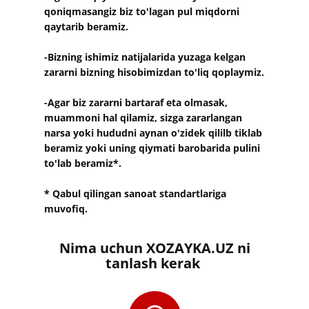
qoniqmasangiz biz to'lagan pul miqdorni​
qaytarib beramiz.
-Bizning ishimiz natijalarida yuzaga kelgan
zararni bizning hisobimizdan to'liq qoplaymiz.
-Agar biz zararni bartaraf eta olmasak,
muammoni hal qilamiz, sizga zararlangan
narsa yoki hududni aynan o'zidek qililb tiklab
beramiz yoki uning qiymati barobarida pulini
to'lab beramiz*.
* Qabul qilingan sanoat standartlariga
muvofiq.
​​Nima uchun XOZAYKA.UZ ni
tanlash kerak