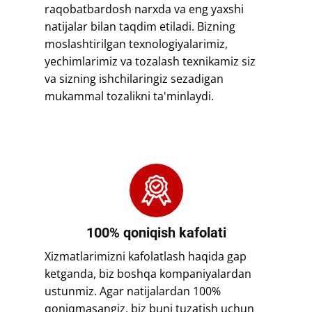
raqobatbardosh narxda va eng yaxshi
natijalar bilan taqdim etiladi. Bizning
moslashtirilgan texnologiyalarimiz,
yechimlarimiz va tozalash texnikamiz siz
va sizning ishchilaringiz sezadigan
mukammal tozalikni ta'minlaydi.
​​100% qoniqish kafolati
​​Xizmatlarimizni kafolatlash haqida gap
ketganda, biz boshqa kompaniyalardan
ustunmiz. Agar natijalardan 100%
qoniqmasangiz, biz buni tuzatish uchun