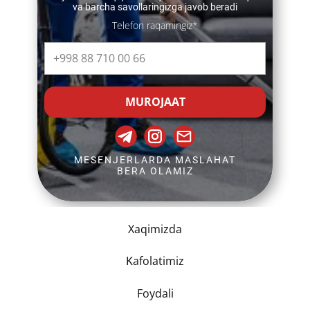
va barcha savollaringizga javob beradi
Telefon raqamingiz*
MUROJAAT
MESENJERLARDA MASLAHAT
BERA OLAMIZ
Xaqimizda
K
afolatimiz
Foydali