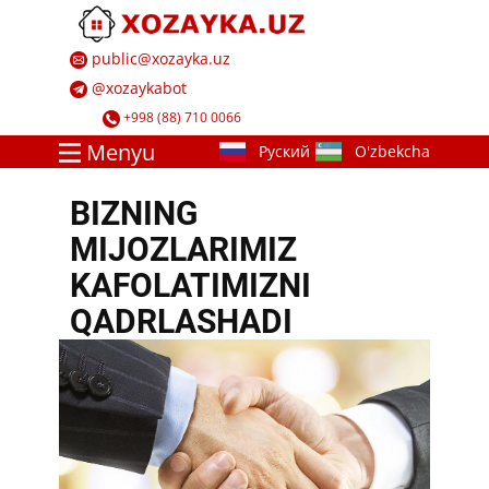
​ ​public@xozayka.uz
​ ​@xozayk​abot
​ ​+998 (88) 710 0066
Menyu
​BIZNING
MIJOZLARIMIZ
KAFOLATIMIZNI
QADRLASHADI